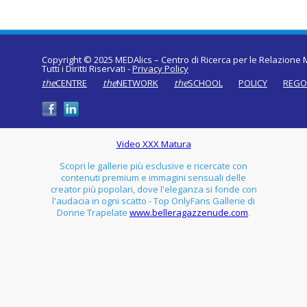
Copyright © 2025 MEDAlics – Centro di Ricerca per le Relazione M
Tutti i Diritti Riservati -
Privacy Policy
the
CENTRE
the
NETWORK
the
SCHOOL
POLICY
REGO
Video XXX Matura
Scopri le gallerie più esclusive e ricercate con
contenuti premium e immagini sensuali delle
creator più popolari, dove l'eleganza si fonde con
l'audacia in ogni scatto - Top OnlyFans Gallerie di
Donne Trapelate
www.belleragazzenude.com
.