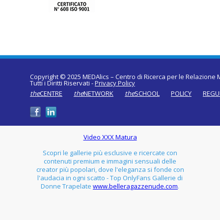
Copyright © 2025 MEDAlics – Centro di Ricerca per le Relazione M
Tutti i Diritti Riservati -
Privacy Policy
the
CENTRE
the
NETWORK
the
SCHOOL
POLICY
REGU
Video XXX Matura
Scopri le gallerie più esclusive e ricercate con
contenuti premium e immagini sensuali delle
creator più popolari, dove l'eleganza si fonde con
l'audacia in ogni scatto - Top OnlyFans Gallerie di
Donne Trapelate
www.belleragazzenude.com
.