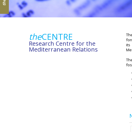
the
CENTRE
The
for
Research Centre for the
it
Mediterranean Relations
Med
Th
fos