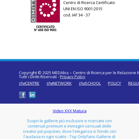
Centro di Ricerca Certificato
UNI EN ISO 9001:2015
cod. IAF 34 - 37
Copyright © 2025 MEDAlics – Centro di Ricerca per le Relazione M
Tutti i Diritti Riservati -
Privacy Policy
the
CENTRE
the
NETWORK
the
SCHOOL
POLICY
REGU
Video XXX Matura
Scopri le gallerie più esclusive e ricercate con
contenuti premium e immagini sensuali delle
creator più popolari, dove l'eleganza si fonde con
l'audacia in ogni scatto - Top OnlyFans Gallerie di