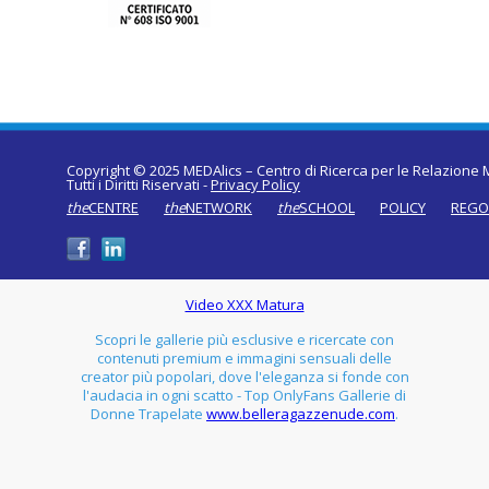
Copyright © 2025 MEDAlics – Centro di Ricerca per le Relazione M
Tutti i Diritti Riservati -
Privacy Policy
the
CENTRE
the
NETWORK
the
SCHOOL
POLICY
REGO
Video XXX Matura
Scopri le gallerie più esclusive e ricercate con
contenuti premium e immagini sensuali delle
creator più popolari, dove l'eleganza si fonde con
l'audacia in ogni scatto - Top OnlyFans Gallerie di
Donne Trapelate
www.belleragazzenude.com
.